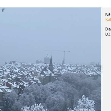
Ka
Ka
Da
03