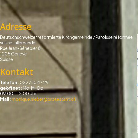
Adresse
Deutschschweizer reformierte Kirchgemeinde / Paroisse réformée
suisse-allemande
Rue Jean-Sénebier 8
1205 Genève
Suisse
Kontakt
Telefon:
022 310 47 29
geöffnet:
Mo, Mi, Do,
09.00 – 12.00 Uhr
Mail:
monique.sieber@protestant.ch