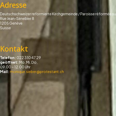
Adresse
Deutschschweizer reformierte Kirchgemeinde / Paroisse réformée s
Rue Jean-Sénebier 8
1205 Genève
Suisse
Kontakt
Telefon:
022 310 47 29
geöffnet:
Mo, Mi, Do,
09.00 – 12.00 Uhr
Mail:
monique.sieber@protestant.ch