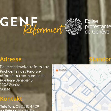
Adresse
Standor
Deutschschweizer reformierte
Kirchgemeinde / Paroisse
réformée suisse-allemande
Rue Jean-Sénebier 8
1205 Genève
Suisse
Kontakt
Telefon:
022 310 47 29
geöffnet:
Mo, Mi, Do,