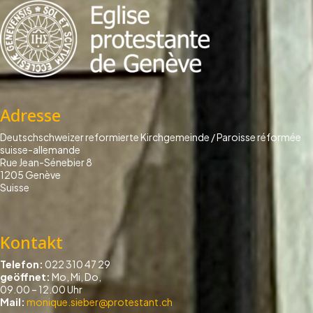
Adresse
Deutschschweizer reformierte Kirchgemeinde / Paroisse réformée
suisse-allemande
Rue Jean-Sénebier 8
1205 Genève
Suisse
Kontakt
Telefon:
022 310 47 29
geöffnet:
Mo, Mi, Do,
09.00 – 12.00 Uhr
Mail:
monique.sieber@protestant.ch